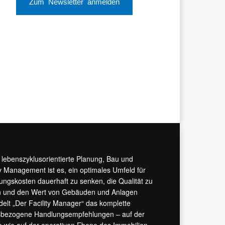
Zum Newsletter anmelden
r lebenszyklusorientierte Planung, Bau und
y Management ist es, ein optimales Umfeld für
tungskosten dauerhaft zu senken, die Qualität zu
hern und den Wert von Gebäuden und Anlagen
ndelt „Der Facility Manager“ das komplette
isbezogene Handlungsempfehlungen – auf der
 wie auf der operativen Ebene des Immobilien-