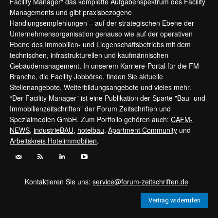
Facility Manager“ das komplette Aufgabenspektrum des Facility
Managements und gibt praxisbezogene
Handlungsempfehlungen – auf der strategischen Ebene der
Unternehmensorganisation genauso wie auf der operativen
Ebene des Immobilien- und Liegenschaftsbetriebs mit dem
technischen, infrastrukturellen und kaufmännischen
Gebäudemanagement. In unserem Karriere-Portal für die FM-
Branche, die
Facility Jobbörse
, finden Sie aktuelle
Stellenangebote, Weiterbildungsangebote und vieles mehr.
“Der Facility Manager” ist eine Publikation der Sparte "Bau- und
Immobilienzeitschriften" der Forum Zeitschriften und
Spezialmedien GmbH. Zum Portfolio gehören auch:
CAFM-
NEWS
,
industrieBAU
,
hotelbau
,
Apartment Community
und
Arbeitskreis Hotelimmobilien
.
Kontaktieren Sie uns:
service@forum-zeitschriften.de
Vertrag widerrufen