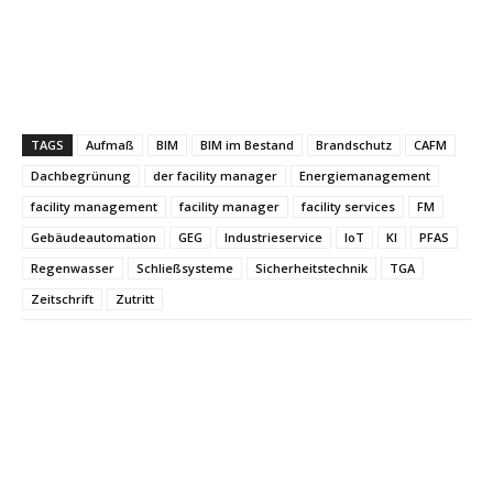
TAGS
Aufmaß
BIM
BIM im Bestand
Brandschutz
CAFM
Dachbegrünung
der facility manager
Energiemanagement
facility management
facility manager
facility services
FM
Gebäudeautomation
GEG
Industrieservice
IoT
KI
PFAS
Regenwasser
Schließsysteme
Sicherheitstechnik
TGA
Zeitschrift
Zutritt