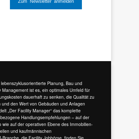
Zum Newsletter anmelden
r lebenszyklusorientierte Planung, Bau und
y Management ist es, ein optimales Umfeld für
tungskosten dauerhaft zu senken, die Qualität zu
hern und den Wert von Gebäuden und Anlagen
ndelt „Der Facility Manager“ das komplette
isbezogene Handlungsempfehlungen – auf der
 wie auf der operativen Ebene des Immobilien-
urellen und kaufmännischen
M-Branche, die
Facility Jobbörse
, finden Sie