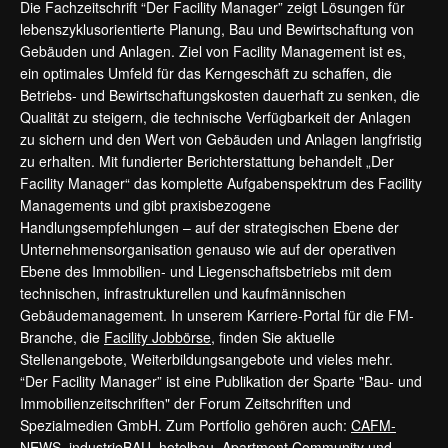
Die Fachzeitschrift “Der Facility Manager” zeigt Lösungen für
lebenszyklusorientierte Planung, Bau und Bewirtschaftung von
Gebäuden und Anlagen. Ziel von Facility Management ist es,
ein optimales Umfeld für das Kerngeschäft zu schaffen, die
Betriebs- und Bewirtschaftungskosten dauerhaft zu senken, die
Qualität zu steigern, die technische Verfügbarkeit der Anlagen
zu sichern und den Wert von Gebäuden und Anlagen langfristig
zu erhalten. Mit fundierter Berichterstattung behandelt „Der
Facility Manager“ das komplette Aufgabenspektrum des Facility
Managements und gibt praxisbezogene
Handlungsempfehlungen – auf der strategischen Ebene der
Unternehmensorganisation genauso wie auf der operativen
Ebene des Immobilien- und Liegenschaftsbetriebs mit dem
technischen, infrastrukturellen und kaufmännischen
Gebäudemanagement. In unserem Karriere-Portal für die FM-
Branche, die
Facility Jobbörse
, finden Sie aktuelle
Stellenangebote, Weiterbildungsangebote und vieles mehr.
“Der Facility Manager” ist eine Publikation der Sparte "Bau- und
Immobilienzeitschriften" der Forum Zeitschriften und
Spezialmedien GmbH. Zum Portfolio gehören auch:
CAFM-
NEWS
,
industrieBAU
,
hotelbau
,
Apartment Community
und