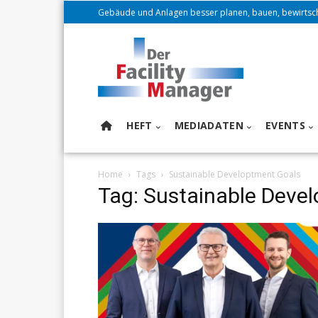
Gebäude und Anlagen besser planen, bauen, bewirtsc
HEFT
MEDIADATEN
EVENTS
Home
Tags
Sustainable Developtment Goals
Tag: Sustainable Deve