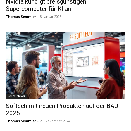
Nvidia kündigt preisgünstigen
Supercomputer für KI an
Thomas Semmler
-
8. Januar 2025
CAFM-News
Softech mit neuen Produkten auf der BAU
2025
Thomas Semmler
-
20. November 2024