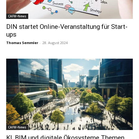
CAFM-News
DIN startet Online-Veranstaltung für Start-
ups
Thomas Semmler
-
28. August 2024
CAFM-News
KI, BIM und digitale Ökosysteme Themen