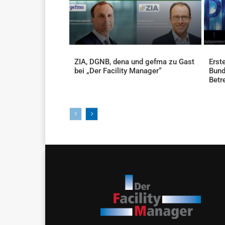
ZIA, DGNB, dena und gefma zu Gast
Erst
bei „Der Facility Manager“
Bund
AKTUELLES
Betr
AKTU