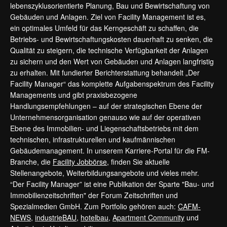
lebenszyklusorientierte Planung, Bau und Bewirtschaftung von
Gebäuden und Anlagen. Ziel von Facility Management ist es,
ein optimales Umfeld für das Kerngeschäft zu schaffen, die
Betriebs- und Bewirtschaftungskosten dauerhaft zu senken, die
Qualität zu steigern, die technische Verfügbarkeit der Anlagen
zu sichern und den Wert von Gebäuden und Anlagen langfristig
zu erhalten. Mit fundierter Berichterstattung behandelt „Der
Facility Manager“ das komplette Aufgabenspektrum des Facility
Managements und gibt praxisbezogene
Handlungsempfehlungen – auf der strategischen Ebene der
Unternehmensorganisation genauso wie auf der operativen
Ebene des Immobilien- und Liegenschaftsbetriebs mit dem
technischen, infrastrukturellen und kaufmännischen
Gebäudemanagement. In unserem Karriere-Portal für die FM-
Branche, die
Facility Jobbörse
, finden Sie aktuelle
Stellenangebote, Weiterbildungsangebote und vieles mehr.
“Der Facility Manager” ist eine Publikation der Sparte "Bau- und
Immobilienzeitschriften" der Forum Zeitschriften und
Spezialmedien GmbH. Zum Portfolio gehören auch:
CAFM-
NEWS
,
industrieBAU
,
hotelbau
,
Apartment Community
und