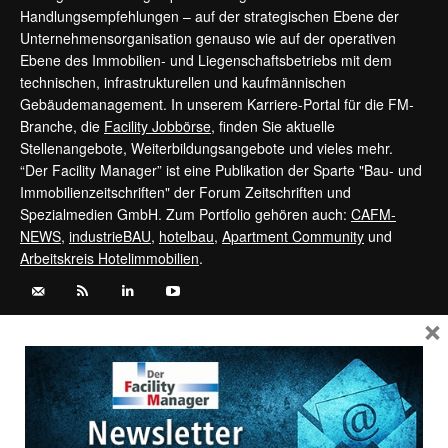
Handlungsempfehlungen – auf der strategischen Ebene der
Unternehmensorganisation genauso wie auf der operativen
Ebene des Immobilien- und Liegenschaftsbetriebs mit dem
technischen, infrastrukturellen und kaufmännischen
Gebäudemanagement. In unserem Karriere-Portal für die FM-
Branche, die
Facility Jobbörse
, finden Sie aktuelle
Stellenangebote, Weiterbildungsangebote und vieles mehr.
“Der Facility Manager” ist eine Publikation der Sparte "Bau- und
Immobilienzeitschriften" der Forum Zeitschriften und
Spezialmedien GmbH. Zum Portfolio gehören auch:
CAFM-
NEWS
,
industrieBAU
,
hotelbau
,
Apartment Community
und
Arbeitskreis Hotelimmobilien
.
×
Kontaktieren Sie uns:
service@forum-zeitschriften.de
Vertrag widerrufen