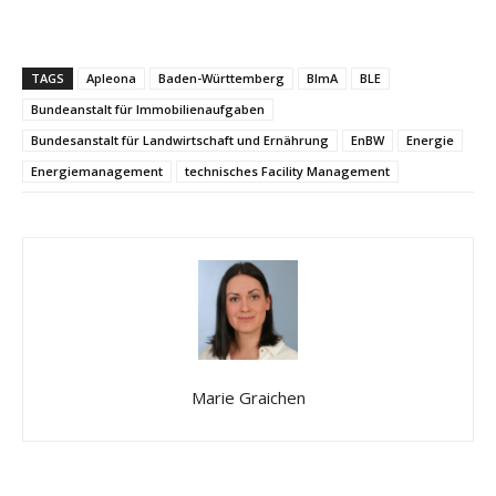
TAGS
Apleona
Baden-Württemberg
BImA
BLE
Bundeanstalt für Immobilienaufgaben
Bundesanstalt für Landwirtschaft und Ernährung
EnBW
Energie
Energiemanagement
technisches Facility Management
Marie Graichen