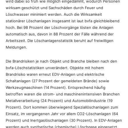
wird dabei so früh wie möglich eingedämmt, wodurch Personen
wirksam geschützt und Sachschäden durch Feuer und
Löschwasser minimiert werden. Auch die Wirksamkeit
stationärer Löschanlagen insgesamt ist laut bvfa gleichbleibend
hoch. Bei 98 Prozent der Löschvorgänge lösten die Anlagen
automatisch aus, davon in 88 Prozent der Fälle während der
Arbeitszeit. Die Löschanlagenstatistik beruht auf freiwilligen
Meldungen.
Die Brandrisiken je nach Objekt und Branche bleiben nach den
bvfa-Löschstatistiken unverändert. Objekte mit hohem
Brandrisiko waren erneut EDV-Anlagen und elektrische
Schaltanlagen (27 Prozent der gemeldeten Brände) sowie
Werkzeugmaschinen (14 Prozent). Entsprechend häufig
betroffen waren die strom- und maschinenintensiven Branchen
Metallverarbeitung (24 Prozent) und Automobilindustrie (19
Prozent). Dort kommen überwiegend Speziallöschanlagen zum
Einsatz, im vergangenen Jahr vor allem CO2-Löschanlagen (64
Prozent) und Inertgaslöschanlagen (30 Prozent). In EDV-Anlagen
werden auch synthetische (chemische) Löschgase eingesetzt.