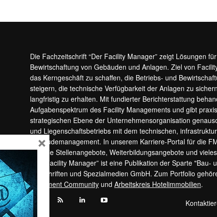
Die Fachzeitschrift “Der Facility Manager” zeigt Lösungen fü
Bewirtschaftung von Gebäuden und Anlagen. Ziel von Facilit
das Kerngeschäft zu schaffen, die Betriebs- und Bewirtschaf
steigern, die technische Verfügbarkeit der Anlagen zu sic
langfristig zu erhalten. Mit fundierter Berichterstattung beha
Aufgabenspektrum des Facility Managements und gibt prax
strategischen Ebene der Unternehmensorganisation genauso
und Liegenschaftsbetriebs mit dem technischen, infrastrukt
×
Gebäudemanagement. In unserem Karriere-Portal für die F
aktuelle Stellenangebote, Weiterbildungsangebote und viele
“Der Facility Manager” ist eine Publikation der Sparte "Bau-
Zeitschriften und Spezialmedien GmbH. Zum Portfolio gehö
Apartment Community
und
Arbeitskreis Hotelimmobilien
.
Kontaktie