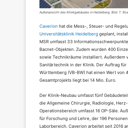
Außenansicht des Klinikgebäudes in Heidelberg. Bild: T. Ro
Caverion
hat die Mess-, Steuer- und Regel
Universitätsklinik Heidelberg
geplant, insta
MSR umfasst 33 Informationsschwerpunkte
Bacnet-Objekten. Zudem wurden 400 Einze
sowie Technikräume installiert. Außerdem 
Sanitärtechnik in der Klinik. Der Auftrag 
Württemberg (VB-BW) hat einen Wert von 4,
Gesamtprojekts liegt bei 14 Mio. Euro.
Der Klinik-Neubau umfasst fünf Gebäudetei
die Allgemeine Chirurgie, Radiologie, Herz-
Operationsbereich umfasst 16 OP-Säle. Auße
für Forschung und Lehre, der 196 Persone
Laborbereich. Caverion arbeitet seit 2016 a