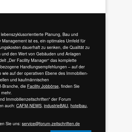
r lebenszyklusorientierte Planung, Bau und
y Management ist es, ein optimales Umfeld für
tungskosten dauerhaft zu senken, die Qualität zu
hern und den Wert von Gebäuden und Anlagen
ndelt „Der Facility Manager“ das komplette
isbezogene Handlungsempfehlungen – auf der
 wie auf der operativen Ebene des Immobilien-
urellen und kaufmännischen
M-Branche, die
Facility Jobbörse
, finden Sie
s mehr.
 und Immobilienzeitschriften" der Forum
ren auch:
CAFM-NEWS
,
industrieBAU
,
hotelbau
,
ren Sie uns:
service@forum-zeitschriften.de