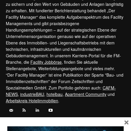
zu sichern und den Wert von Gebäuden und Anlagen langfristig
zu erhalten. Mit fundierter Berichterstattung behandelt „Der
Facility Manager“ das komplette Aufgabenspektrum des Facility
Managements und gibt praxisbezogene
Handlungsempfehlungen – auf der strategischen Ebene der
Unternehmensorganisation genauso wie auf der operativen
Ebene des Immobilien- und Liegenschaftsbetriebs mit dem
technischen, infrastrukturellen und kaufmännischen
Gebäudemanagement. In unserem Karriere-Portal für die FM-
Branche, die
Facility Jobbörse
, finden Sie aktuelle
Stellenangebote, Weiterbildungsangebote und vieles mehr.
“Der Facility Manager” ist eine Publikation der Sparte "Bau- und
Immobilienzeitschriften" der Forum Zeitschriften und
Spezialmedien GmbH. Zum Portfolio gehören auch:
CAFM-
NEWS
,
industrieBAU
,
hotelbau
,
Apartment Community
und
Arbeitskreis Hotelimmobilien
.
×
Kontaktieren Sie uns:
service@forum-zeitschriften.de