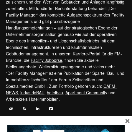
zu sichern und den Wert von Gebäuden und Anlagen langfristig
zu erhalten. Mit fundierter Berichterstattung behandelt „Der
Facility Manager“ das komplette Aufgabenspektrum des Facility
Managements und gibt praxisbezogene
Handlungsempfehlungen – auf der strategischen Ebene der
Unternehmensorganisation genauso wie auf der operativen
Ebene des Immobilien- und Liegenschaftsbetriebs mit dem
technischen, infrastrukturellen und kaufmännischen
Gebäudemanagement. In unserem Karriere-Portal für die FM-
Branche, die
Facility Jobbörse
, finden Sie aktuelle
Stellenangebote, Weiterbildungsangebote und vieles mehr.
“Der Facility Manager” ist eine Publikation der Sparte "Bau- und
Immobilienzeitschriften" der Forum Zeitschriften und
Spezialmedien GmbH. Zum Portfolio gehören auch:
CAFM-
NEWS
,
industrieBAU
,
hotelbau
,
Apartment Community
und
Arbeitskreis Hotelimmobilien
.
×
Kontaktieren Sie uns:
service@forum-zeitschriften.de