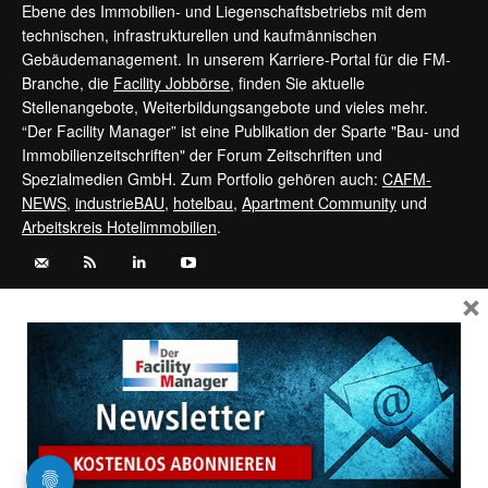
Ebene des Immobilien- und Liegenschaftsbetriebs mit dem
technischen, infrastrukturellen und kaufmännischen
Gebäudemanagement. In unserem Karriere-Portal für die FM-
Branche, die
Facility Jobbörse
, finden Sie aktuelle
Stellenangebote, Weiterbildungsangebote und vieles mehr.
“Der Facility Manager” ist eine Publikation der Sparte "Bau- und
Immobilienzeitschriften" der Forum Zeitschriften und
Spezialmedien GmbH. Zum Portfolio gehören auch:
CAFM-
NEWS
,
industrieBAU
,
hotelbau
,
Apartment Community
und
Arbeitskreis Hotelimmobilien
.
×
Kontaktieren Sie uns:
service@forum-zeitschriften.de
Vertrag widerrufen
©
FORUM Zeitschriften und Spezialmedien GmbH
|
FORUM Media
Group