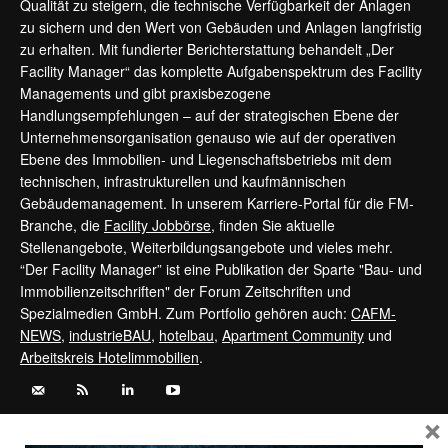
Qualität zu steigern, die technische Verfügbarkeit der Anlagen
zu sichern und den Wert von Gebäuden und Anlagen langfristig
zu erhalten. Mit fundierter Berichterstattung behandelt „Der
Facility Manager“ das komplette Aufgabenspektrum des Facility
Managements und gibt praxisbezogene
Handlungsempfehlungen – auf der strategischen Ebene der
Unternehmensorganisation genauso wie auf der operativen
Ebene des Immobilien- und Liegenschaftsbetriebs mit dem
technischen, infrastrukturellen und kaufmännischen
Gebäudemanagement. In unserem Karriere-Portal für die FM-
Branche, die
Facility Jobbörse
, finden Sie aktuelle
Stellenangebote, Weiterbildungsangebote und vieles mehr.
“Der Facility Manager” ist eine Publikation der Sparte "Bau- und
Immobilienzeitschriften" der Forum Zeitschriften und
Spezialmedien GmbH. Zum Portfolio gehören auch:
CAFM-
NEWS
,
industrieBAU
,
hotelbau
,
Apartment Community
und
Arbeitskreis Hotelimmobilien
.
×
Kontaktieren Sie uns:
service@forum-zeitschriften.de