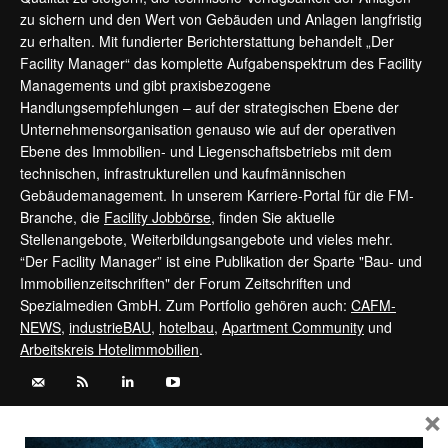
zu sichern und den Wert von Gebäuden und Anlagen langfristig
zu erhalten. Mit fundierter Berichterstattung behandelt „Der
Facility Manager“ das komplette Aufgabenspektrum des Facility
Managements und gibt praxisbezogene
Handlungsempfehlungen – auf der strategischen Ebene der
Unternehmensorganisation genauso wie auf der operativen
Ebene des Immobilien- und Liegenschaftsbetriebs mit dem
technischen, infrastrukturellen und kaufmännischen
Gebäudemanagement. In unserem Karriere-Portal für die FM-
Branche, die
Facility Jobbörse
, finden Sie aktuelle
Stellenangebote, Weiterbildungsangebote und vieles mehr.
“Der Facility Manager” ist eine Publikation der Sparte "Bau- und
Immobilienzeitschriften" der Forum Zeitschriften und
Spezialmedien GmbH. Zum Portfolio gehören auch:
CAFM-
NEWS
,
industrieBAU
,
hotelbau
,
Apartment Community
und
Arbeitskreis Hotelimmobilien
.
×
Kontaktieren Sie uns:
service@forum-zeitschriften.de