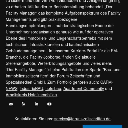
zu sichern und den Wert von Gebäuden und Anlagen langfristig
zu erhalten. Mit fundierter Berichterstattung behandelt „Der
Facility Manager“ das komplette Aufgabenspektrum des Facility
Managements und gibt praxisbezogene
Handlungsempfehlungen – auf der strategischen Ebene der
Unternehmensorganisation genauso wie auf der operativen
Ebene des Immobilien- und Liegenschaftsbetriebs mit dem
technischen, infrastrukturellen und kaufmännischen
Gebäudemanagement. In unserem Karriere-Portal für die FM-
Branche, die
Facility Jobbörse
, finden Sie aktuelle
Stellenangebote, Weiterbildungsangebote und vieles mehr.
“Der Facility Manager” ist eine Publikation der Sparte "Bau- und
Immobilienzeitschriften" der Forum Zeitschriften und
Spezialmedien GmbH. Zum Portfolio gehören auch:
CAFM-
NEWS
,
industrieBAU
,
hotelbau
,
Apartment Community
und
Arbeitskreis Hotelimmobilien
.
Kontaktieren Sie uns:
service@forum-zeitschriften.de