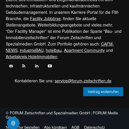
technischen, infrastrukturellen und kaufmännischen
Gebäudemanagement. In unserem Karriere-Portal für die FM-
Branche, die
Facility Jobbörse
, finden Sie aktuelle
Stellenangebote, Weiterbildungsangebote und vieles mehr.
“Der Facility Manager” ist eine Publikation der Sparte "Bau- und
Immobilienzeitschriften" der Forum Zeitschriften und
Spezialmedien GmbH. Zum Portfolio gehören auch:
CAFM-
NEWS
,
industrieBAU
,
hotelbau
,
Apartment Community
und
Arbeitskreis Hotelimmobilien
.
Kontaktieren Sie uns:
service@forum-zeitschriften.de
Vertrag widerrufen
©
FORUM Zeitschriften und Spezialmedien GmbH
|
FORUM Media
Group
Newsletter bestellen
Abo kündigen
AGB
Datenschutz