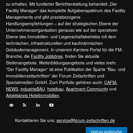
zu erhalten. Mit fundierter Berichterstattung behandelt „Der
Facility Manager“ das komplette Aufgabenspektrum des Facility
Managements und gibt praxisbezogene
Handlungsempfehlungen – auf der strategischen Ebene der
Unternehmensorganisation genauso wie auf der operativen
Ebene des Immobilien- und Liegenschaftsbetriebs mit dem
technischen, infrastrukturellen und kaufmännischen
Gebäudemanagement. In unserem Karriere-Portal für die FM-
Branche, die
Facility Jobbörse
, finden Sie aktuelle
Stellenangebote, Weiterbildungsangebote und vieles mehr.
“Der Facility Manager” ist eine Publikation der Sparte "Bau- und
Immobilienzeitschriften" der Forum Zeitschriften und
Spezialmedien GmbH. Zum Portfolio gehören auch:
CAFM-
NEWS
,
industrieBAU
,
hotelbau
,
Apartment Community
und
Arbeitskreis Hotelimmobilien
.
Kontaktieren Sie uns:
service@forum-zeitschriften.de
Vertrag widerrufen