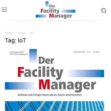
Home
Tags
IoT
Tag: IoT