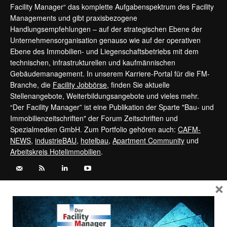
Facility Manager“ das komplette Aufgabenspektrum des Facility
Managements und gibt praxisbezogene
Handlungsempfehlungen – auf der strategischen Ebene der
Unternehmensorganisation genauso wie auf der operativen
Ebene des Immobilien- und Liegenschaftsbetriebs mit dem
technischen, infrastrukturellen und kaufmännischen
Gebäudemanagement. In unserem Karriere-Portal für die FM-
Branche, die
Facility Jobbörse
, finden Sie aktuelle
Stellenangebote, Weiterbildungsangebote und vieles mehr.
“Der Facility Manager” ist eine Publikation der Sparte "Bau- und
Immobilienzeitschriften" der Forum Zeitschriften und
Spezialmedien GmbH. Zum Portfolio gehören auch:
CAFM-
NEWS
,
industrieBAU
,
hotelbau
,
Apartment Community
und
Arbeitskreis Hotelimmobilien
.
×
Kontaktieren Sie uns:
service@forum-zeitschriften.de
Vertrag widerrufen