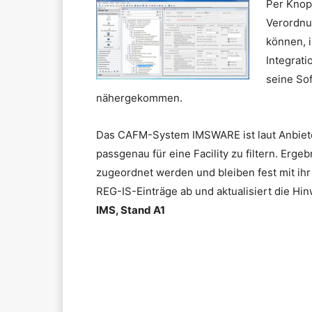
Per Knopf
Verordnu
können, i
Integrat
seine So
nähergekommen.
Das CAFM-System IMSWARE ist laut Anbiete
passgenau für eine Facility zu filtern. Erge
zugeordnet werden und bleiben fest mit ih
REG-IS-Einträge ab und aktualisiert die H
IMS, Stand A1
Teilen