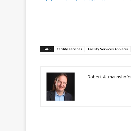
Teilen
TAGS
facility services
Facility Services Anbieter
Robert Altmannshofe