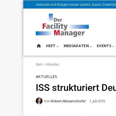
Gebäude und Anlagen besser planen, bauen, bewirtsc
HEFT
MEDIADATEN
EVENTS
Start
Aktuelles
AKTUELLES
ISS strukturiert D
Von
Robert Altmannshofer
1. Juli 2015