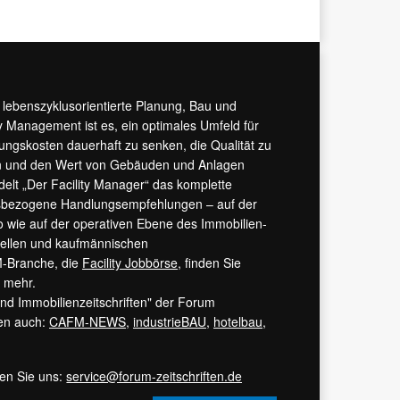
r lebenszyklusorientierte Planung, Bau und
y Management ist es, ein optimales Umfeld für
tungskosten dauerhaft zu senken, die Qualität zu
hern und den Wert von Gebäuden und Anlagen
ndelt „Der Facility Manager“ das komplette
isbezogene Handlungsempfehlungen – auf der
 wie auf der operativen Ebene des Immobilien-
urellen und kaufmännischen
M-Branche, die
Facility Jobbörse
, finden Sie
s mehr.
 und Immobilienzeitschriften" der Forum
ren auch:
CAFM-NEWS
,
industrieBAU
,
hotelbau
,
ren Sie uns:
service@forum-zeitschriften.de