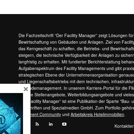
Die Fachzeitschrift “Der Facility Manager” zeigt Lösungen fü
Bewirtschaftung von Gebäuden und Anlagen. Ziel von Facilit
das Kerngeschäft zu schaffen, die Betriebs- und Bewirtschaf
steigern, die technische Verfügbarkeit der Anlagen zu sic
langfristig zu erhalten. Mit fundierter Berichterstattung beha
Aufgabenspektrum des Facility Managements und gibt prax
strategischen Ebene der Unternehmensorganisation genauso
und Liegenschaftsbetriebs mit dem technischen, infrastrukt
×
Gebäudemanagement. In unserem Karriere-Portal für die F
aktuelle Stellenangebote, Weiterbildungsangebote und viele
“Der Facility Manager” ist eine Publikation der Sparte "Bau-
Zeitschriften und Spezialmedien GmbH. Zum Portfolio gehö
Apartment Community
und
Arbeitskreis Hotelimmobilien
.
Kontaktie