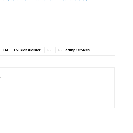
FM
FM-Dienstleister
ISS
ISS Facility Services
r