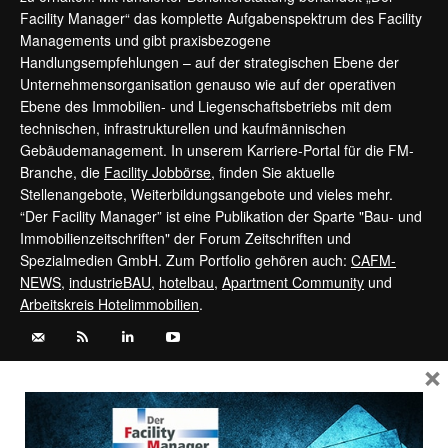
Facility Manager“ das komplette Aufgabenspektrum des Facility
Managements und gibt praxisbezogene
Handlungsempfehlungen – auf der strategischen Ebene der
Unternehmensorganisation genauso wie auf der operativen
Ebene des Immobilien- und Liegenschaftsbetriebs mit dem
technischen, infrastrukturellen und kaufmännischen
Gebäudemanagement. In unserem Karriere-Portal für die FM-
Branche, die
Facility Jobbörse
, finden Sie aktuelle
Stellenangebote, Weiterbildungsangebote und vieles mehr.
“Der Facility Manager” ist eine Publikation der Sparte "Bau- und
Immobilienzeitschriften" der Forum Zeitschriften und
Spezialmedien GmbH. Zum Portfolio gehören auch:
CAFM-
NEWS
,
industrieBAU
,
hotelbau
,
Apartment Community
und
Arbeitskreis Hotelimmobilien
.
×
Kontaktieren Sie uns:
service@forum-zeitschriften.de
Vertrag widerrufen