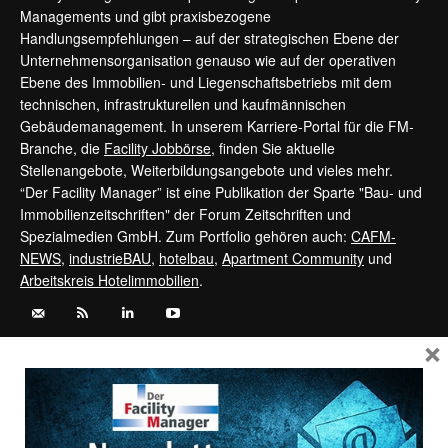
Managements und gibt praxisbezogene
Handlungsempfehlungen – auf der strategischen Ebene der
Unternehmensorganisation genauso wie auf der operativen
Ebene des Immobilien- und Liegenschaftsbetriebs mit dem
technischen, infrastrukturellen und kaufmännischen
Gebäudemanagement. In unserem Karriere-Portal für die FM-
Branche, die
Facility Jobbörse
, finden Sie aktuelle
Stellenangebote, Weiterbildungsangebote und vieles mehr.
“Der Facility Manager” ist eine Publikation der Sparte "Bau- und
Immobilienzeitschriften" der Forum Zeitschriften und
Spezialmedien GmbH. Zum Portfolio gehören auch:
CAFM-
NEWS
,
industrieBAU
,
hotelbau
,
Apartment Community
und
Arbeitskreis Hotelimmobilien
.
×
Kontaktieren Sie uns:
service@forum-zeitschriften.de
Vertrag widerrufen