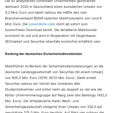
Die 42 analysierten führenden Unternehmen generierten
demnach 2020 in Deutschland einen kumulierten Umsatz von
4,2 Mrd. Euro und damit nahezu die Hälfte des vom
Branchenverband BDSW taxierten Marktvolumens von rund 9
Mrd. Euro. Die
Lünendonk-Liste
steht ab sofort zum
kostenfreien Download bereit. Die detaillierte Marktstudie
erscheint im Juli und wird in Kooperation mit Gegenbauer,
SECmarket und Securitas ebenfalls kostenfrei erhältlich sein.
Ranking der deutschen Sicherheitsdienstleister
Marktführer im Bereich der Sicherheitsdienstleistungen ist die
deutsche Landesgesellschaft von Securitas mit einem Umsatz
von 905,0 Mio. Euro (2019: 907,0 Mio. Euro). Damit erzielt
Securitas nahezu ein Viertel des Umsatzes aller
Studienteilnehmer und erlöst mehr als doppelt so viel wie die
Kötter Unternehmensgruppe auf Rang zwei des Rankings (452,0
Mio. Euro). Die drittplatzierte Kieler Wach- und
Sicherheitsgesellschaft steigerte ihren Umsatz von 330,0 auf
geschätzte 375,0 Mio. Euro deutlich. Auf Platz vier schloss die