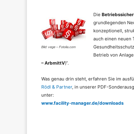
Die
Betriebssicher
grundlegenden Neu
konzeptionell, stru
auch einen neuen T
Gesundheitsschutz
Bild: vege – Fotolia.com
Betrieb von Anlage
– ArbmittV
)“.
Was genau drin steht, erfahren Sie im aus
Rödl & Partner
, in unserer PDF-Sonderausg
unter:
www.facility-manager.de/downloads