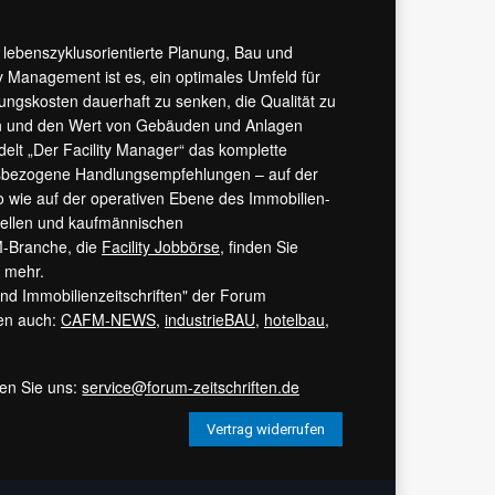
r lebenszyklusorientierte Planung, Bau und
y Management ist es, ein optimales Umfeld für
tungskosten dauerhaft zu senken, die Qualität zu
hern und den Wert von Gebäuden und Anlagen
ndelt „Der Facility Manager“ das komplette
isbezogene Handlungsempfehlungen – auf der
 wie auf der operativen Ebene des Immobilien-
urellen und kaufmännischen
M-Branche, die
Facility Jobbörse
, finden Sie
s mehr.
 und Immobilienzeitschriften" der Forum
ren auch:
CAFM-NEWS
,
industrieBAU
,
hotelbau
,
ren Sie uns:
service@forum-zeitschriften.de
Vertrag widerrufen