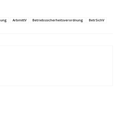
nung
ArbmittV
Betriebssicherheitsverordnung
BetrSichV