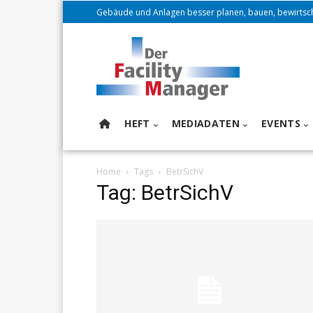
Gebäude und Anlagen besser planen, bauen, bewirtsc
HEFT
MEDIADATEN
EVENTS
Home
Tags
BetrSichV
Tag: BetrSichV