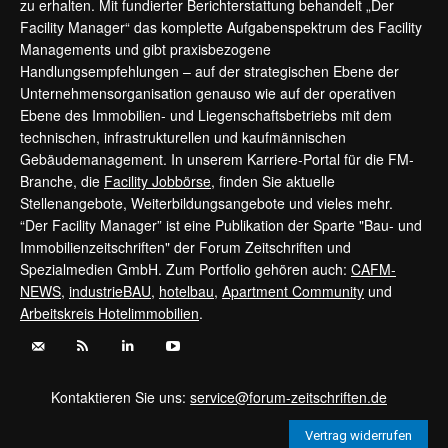
zu erhalten. Mit fundierter Berichterstattung behandelt „Der
Facility Manager“ das komplette Aufgabenspektrum des Facility
Managements und gibt praxisbezogene
Handlungsempfehlungen – auf der strategischen Ebene der
Unternehmensorganisation genauso wie auf der operativen
Ebene des Immobilien- und Liegenschaftsbetriebs mit dem
technischen, infrastrukturellen und kaufmännischen
Gebäudemanagement. In unserem Karriere-Portal für die FM-
Branche, die
Facility Jobbörse
, finden Sie aktuelle
Stellenangebote, Weiterbildungsangebote und vieles mehr.
“Der Facility Manager” ist eine Publikation der Sparte "Bau- und
Immobilienzeitschriften" der Forum Zeitschriften und
Spezialmedien GmbH. Zum Portfolio gehören auch:
CAFM-
NEWS
,
industrieBAU
,
hotelbau
,
Apartment Community
und
Arbeitskreis Hotelimmobilien
.
Kontaktieren Sie uns:
service@forum-zeitschriften.de
Vertrag widerrufen