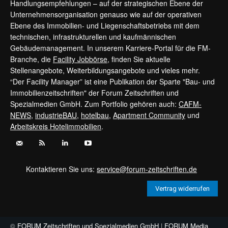
Handlungsempfehlungen – auf der strategischen Ebene der
Unternehmensorganisation genauso wie auf der operativen
Ebene des Immobilien- und Liegenschaftsbetriebs mit dem
technischen, infrastrukturellen und kaufmännischen
Gebäudemanagement. In unserem Karriere-Portal für die FM-
Branche, die
Facility Jobbörse
, finden Sie aktuelle
Stellenangebote, Weiterbildungsangebote und vieles mehr.
“Der Facility Manager” ist eine Publikation der Sparte "Bau- und
Immobilienzeitschriften" der Forum Zeitschriften und
Spezialmedien GmbH. Zum Portfolio gehören auch:
CAFM-
NEWS
,
industrieBAU
,
hotelbau
,
Apartment Community
und
Arbeitskreis Hotelimmobilien
.
Kontaktieren Sie uns:
service@forum-zeitschriften.de
Vertrag widerrufen
©
FORUM Zeitschriften und Spezialmedien GmbH
|
FORUM Media