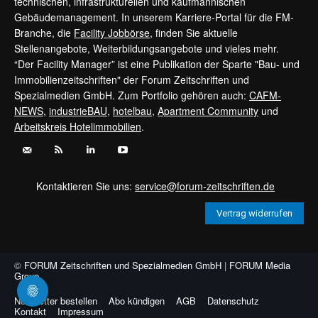
technischen, infrastrukturellen und kaufmännischen
Gebäudemanagement. In unserem Karriere-Portal für die FM-
Branche, die
Facility Jobbörse
, finden Sie aktuelle
Stellenangebote, Weiterbildungsangebote und vieles mehr.
“Der Facility Manager” ist eine Publikation der Sparte "Bau- und
Immobilienzeitschriften" der Forum Zeitschriften und
Spezialmedien GmbH. Zum Portfolio gehören auch:
CAFM-
NEWS
,
industrieBAU
,
hotelbau
,
Apartment Community
und
Arbeitskreis Hotelimmobilien
.
Kontaktieren Sie uns:
service@forum-zeitschriften.de
Vertrag widerrufen
©
FORUM Zeitschriften und Spezialmedien GmbH
|
FORUM Media
Group
Newsletter bestellen
Abo kündigen
AGB
Datenschutz
Kontakt
Impressum