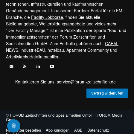
technischen, infrastrukturellen und kaufmännischen
Gebäudemanagement. In unserem Karriere-Portal für die FM-
Branche, die
Facility Jobbörse
, finden Sie aktuelle
Stellenangebote, Weiterbildungsangebote und vieles mehr.
“Der Facility Manager” ist eine Publikation der Sparte "Bau- und
Immobilienzeitschriften" der Forum Zeitschriften und
Spezialmedien GmbH. Zum Portfolio gehören auch:
CAFM-
NEWS
,
industrieBAU
,
hotelbau
,
Apartment Community
und
Arbeitskreis Hotelimmobilien
.
Kontaktieren Sie uns:
service@forum-zeitschriften.de
Vertrag widerrufen
©
FORUM Zeitschriften und Spezialmedien GmbH
|
FORUM Media
Group
Newsletter bestellen
Abo kündigen
AGB
Datenschutz