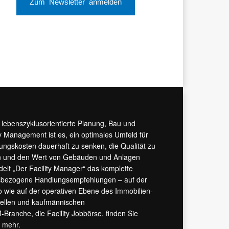
Zum Newsletter anmelden
r lebenszyklusorientierte Planung, Bau und
y Management ist es, ein optimales Umfeld für
tungskosten dauerhaft zu senken, die Qualität zu
hern und den Wert von Gebäuden und Anlagen
ndelt „Der Facility Manager“ das komplette
isbezogene Handlungsempfehlungen – auf der
 wie auf der operativen Ebene des Immobilien-
urellen und kaufmännischen
M-Branche, die
Facility Jobbörse
, finden Sie
s mehr.