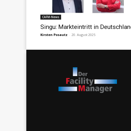
CAFM-News
Singu: Markteintritt in Deutschla
Kirsten Posautz
-
20. August 2025