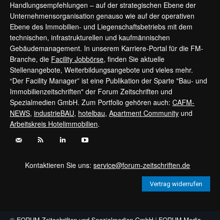
Handlungsempfehlungen – auf der strategischen Ebene der
Unternehmensorganisation genauso wie auf der operativen
Ebene des Immobilien- und Liegenschaftsbetriebs mit dem
technischen, infrastrukturellen und kaufmännischen
Gebäudemanagement. In unserem Karriere-Portal für die FM-
Branche, die
Facility Jobbörse
, finden Sie aktuelle
Stellenangebote, Weiterbildungsangebote und vieles mehr.
“Der Facility Manager” ist eine Publikation der Sparte "Bau- und
Immobilienzeitschriften" der Forum Zeitschriften und
Spezialmedien GmbH. Zum Portfolio gehören auch:
CAFM-
NEWS
,
industrieBAU
,
hotelbau
,
Apartment Community
und
Arbeitskreis Hotelimmobilien
.
Kontaktieren Sie uns:
service@forum-zeitschriften.de
Vertrag widerrufen
©
FORUM Zeitschriften und Spezialmedien GmbH
|
FORUM Media