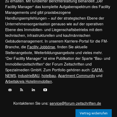
zu erhalten. Mit fundierter Berichterstattung behandelt „Der
Facility Manager“ das komplette Aufgabenspektrum des Facility
Managements und gibt praxisbezogene
Handlungsempfehlungen – auf der strategischen Ebene der
Unternehmensorganisation genauso wie auf der operativen
Ebene des Immobilien- und Liegenschaftsbetriebs mit dem
technischen, infrastrukturellen und kaufmännischen
Gebäudemanagement. In unserem Karriere-Portal für die FM-
Branche, die
Facility Jobbörse
, finden Sie aktuelle
Stellenangebote, Weiterbildungsangebote und vieles mehr.
“Der Facility Manager” ist eine Publikation der Sparte "Bau- und
Immobilienzeitschriften" der Forum Zeitschriften und
Spezialmedien GmbH. Zum Portfolio gehören auch:
CAFM-
NEWS
,
industrieBAU
,
hotelbau
,
Apartment Community
und
Arbeitskreis Hotelimmobilien
.
Kontaktieren Sie uns:
service@forum-zeitschriften.de
Vertrag widerrufen