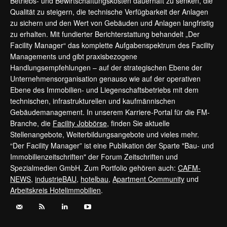
Betriebs- und Bewirtschaftungskosten dauerhaft zu senken, die
Qualität zu steigern, die technische Verfügbarkeit der Anlagen
zu sichern und den Wert von Gebäuden und Anlagen langfristig
zu erhalten. Mit fundierter Berichterstattung behandelt „Der
Facility Manager“ das komplette Aufgabenspektrum des Facility
Managements und gibt praxisbezogene
Handlungsempfehlungen – auf der strategischen Ebene der
Unternehmensorganisation genauso wie auf der operativen
Ebene des Immobilien- und Liegenschaftsbetriebs mit dem
technischen, infrastrukturellen und kaufmännischen
Gebäudemanagement. In unserem Karriere-Portal für die FM-
Branche, die
Facility Jobbörse
, finden Sie aktuelle
Stellenangebote, Weiterbildungsangebote und vieles mehr.
“Der Facility Manager” ist eine Publikation der Sparte "Bau- und
Immobilienzeitschriften" der Forum Zeitschriften und
Spezialmedien GmbH. Zum Portfolio gehören auch:
CAFM-
NEWS
,
industrieBAU
,
hotelbau
,
Apartment Community
und
Arbeitskreis Hotelimmobilien
.