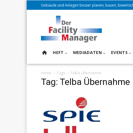
Gebäude und Anlagen besser planen, bauen, bewirtsc
HEFT
MEDIADATEN
EVENTS
Home
Tags
Telba Übernahme
Tag: Telba Übernahme