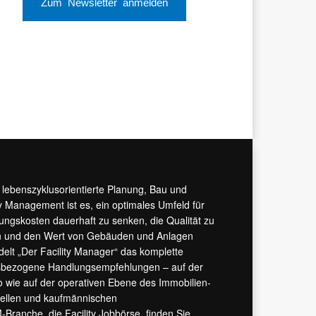
Zum Newsletter anmelden
r lebenszyklusorientierte Planung, Bau und
y Management ist es, ein optimales Umfeld für
tungskosten dauerhaft zu senken, die Qualität zu
hern und den Wert von Gebäuden und Anlagen
ndelt „Der Facility Manager“ das komplette
isbezogene Handlungsempfehlungen – auf der
 wie auf der operativen Ebene des Immobilien-
urellen und kaufmännischen
M-Branche, die
Facility Jobbörse
, finden Sie