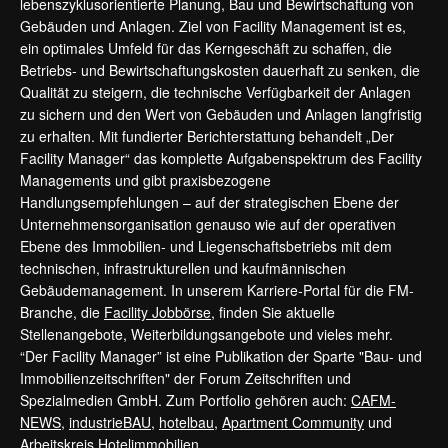
lebenszyklusorientierte Planung, Bau und Bewirtschaftung von
Gebäuden und Anlagen. Ziel von Facility Management ist es,
ein optimales Umfeld für das Kerngeschäft zu schaffen, die
Betriebs- und Bewirtschaftungskosten dauerhaft zu senken, die
Qualität zu steigern, die technische Verfügbarkeit der Anlagen
zu sichern und den Wert von Gebäuden und Anlagen langfristig
zu erhalten. Mit fundierter Berichterstattung behandelt „Der
Facility Manager“ das komplette Aufgabenspektrum des Facility
Managements und gibt praxisbezogene
Handlungsempfehlungen – auf der strategischen Ebene der
Unternehmensorganisation genauso wie auf der operativen
Ebene des Immobilien- und Liegenschaftsbetriebs mit dem
technischen, infrastrukturellen und kaufmännischen
Gebäudemanagement. In unserem Karriere-Portal für die FM-
Branche, die
Facility Jobbörse
, finden Sie aktuelle
Stellenangebote, Weiterbildungsangebote und vieles mehr.
“Der Facility Manager” ist eine Publikation der Sparte "Bau- und
Immobilienzeitschriften" der Forum Zeitschriften und
Spezialmedien GmbH. Zum Portfolio gehören auch:
CAFM-
NEWS
,
industrieBAU
,
hotelbau
,
Apartment Community
und
Arbeitskreis Hotelimmobilien
.