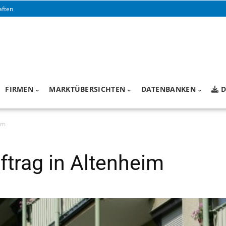
aften
FIRMEN
MARKTÜBERSICHTEN
DATENBANKEN
D
im
ftrag in Altenheim