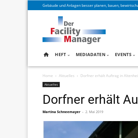
Gebäude und Anlagen besser planen, bauen, bewirtsch
HEFT
MEDIADATEN
EVENTS
Home
Aktuelles
Dorfner erhält Auftrag in Altenhe
Aktuelles
Dorfner erhält Au
Martina Schneemayer
-
2. Mai 2019