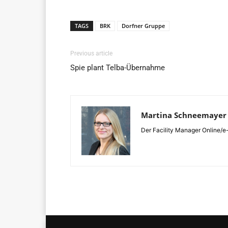
TAGS
BRK
Dorfner Gruppe
Previous article
Spie plant Telba-Übernahme
Martina Schneemayer
Der Facility Manager Online/e