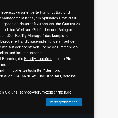
r lebenszyklusorientierte Planung, Bau und
y Management ist es, ein optimales Umfeld für
tungskosten dauerhaft zu senken, die Qualität zu
hern und den Wert von Gebäuden und Anlagen
ndelt „Der Facility Manager“ das komplette
isbezogene Handlungsempfehlungen – auf der
 wie auf der operativen Ebene des Immobilien-
urellen und kaufmännischen
M-Branche, die
Facility Jobbörse
, finden Sie
s mehr.
 und Immobilienzeitschriften" der Forum
ren auch:
CAFM-NEWS
,
industrieBAU
,
hotelbau
,
ren Sie uns:
service@forum-zeitschriften.de
Vertrag widerrufen