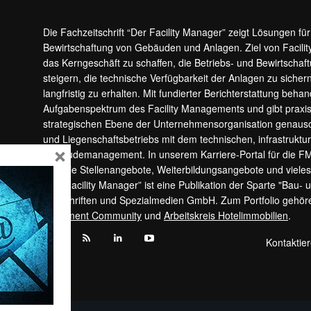
Die Fachzeitschrift “Der Facility Manager” zeigt Lösungen fü
Bewirtschaftung von Gebäuden und Anlagen. Ziel von Facilit
das Kerngeschäft zu schaffen, die Betriebs- und Bewirtschaf
steigern, die technische Verfügbarkeit der Anlagen zu sic
langfristig zu erhalten. Mit fundierter Berichterstattung beha
Aufgabenspektrum des Facility Managements und gibt prax
strategischen Ebene der Unternehmensorganisation genauso
und Liegenschaftsbetriebs mit dem technischen, infrastrukt
×
Gebäudemanagement. In unserem Karriere-Portal für die F
aktuelle Stellenangebote, Weiterbildungsangebote und viele
“Der Facility Manager” ist eine Publikation der Sparte "Bau-
Zeitschriften und Spezialmedien GmbH. Zum Portfolio gehö
Apartment Community
und
Arbeitskreis Hotelimmobilien
.
Kontaktie