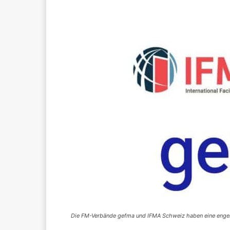
Die FM-Verbände gefma und IFMA Schweiz haben eine enger