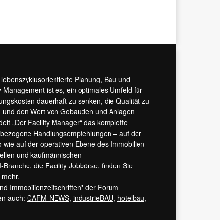
r lebenszyklusorientierte Planung, Bau und
y Management ist es, ein optimales Umfeld für
tungskosten dauerhaft zu senken, die Qualität zu
hern und den Wert von Gebäuden und Anlagen
ndelt „Der Facility Manager“ das komplette
isbezogene Handlungsempfehlungen – auf der
 wie auf der operativen Ebene des Immobilien-
urellen und kaufmännischen
M-Branche, die
Facility Jobbörse
, finden Sie
s mehr.
 und Immobilienzeitschriften" der Forum
ren auch:
CAFM-NEWS
,
industrieBAU
,
hotelbau
,