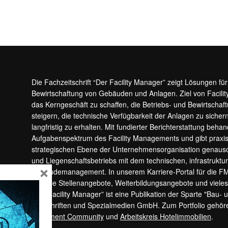
Die Fachzeitschrift “Der Facility Manager” zeigt Lösungen fü
Bewirtschaftung von Gebäuden und Anlagen. Ziel von Facilit
das Kerngeschäft zu schaffen, die Betriebs- und Bewirtschaf
steigern, die technische Verfügbarkeit der Anlagen zu sic
langfristig zu erhalten. Mit fundierter Berichterstattung beha
Aufgabenspektrum des Facility Managements und gibt prax
strategischen Ebene der Unternehmensorganisation genauso
und Liegenschaftsbetriebs mit dem technischen, infrastrukt
×
Gebäudemanagement. In unserem Karriere-Portal für die F
aktuelle Stellenangebote, Weiterbildungsangebote und viele
“Der Facility Manager” ist eine Publikation der Sparte "Bau-
Zeitschriften und Spezialmedien GmbH. Zum Portfolio gehö
Apartment Community
und
Arbeitskreis Hotelimmobilien
.