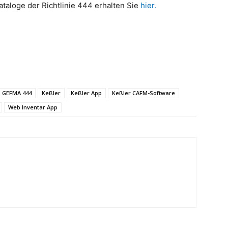
taloge der Richtlinie 444 erhalten Sie
hier.
GEFMA 444
Keßler
Keßler App
Keßler CAFM-Software
Web Inventar App