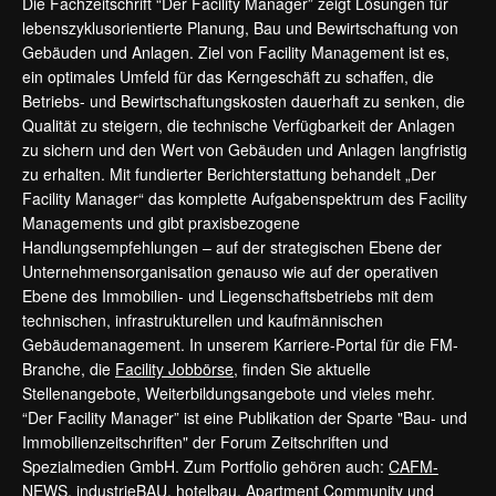
Die Fachzeitschrift “Der Facility Manager” zeigt Lösungen für
lebenszyklusorientierte Planung, Bau und Bewirtschaftung von
Gebäuden und Anlagen. Ziel von Facility Management ist es,
ein optimales Umfeld für das Kerngeschäft zu schaffen, die
Betriebs- und Bewirtschaftungskosten dauerhaft zu senken, die
Qualität zu steigern, die technische Verfügbarkeit der Anlagen
zu sichern und den Wert von Gebäuden und Anlagen langfristig
zu erhalten. Mit fundierter Berichterstattung behandelt „Der
Facility Manager“ das komplette Aufgabenspektrum des Facility
Managements und gibt praxisbezogene
Handlungsempfehlungen – auf der strategischen Ebene der
Unternehmensorganisation genauso wie auf der operativen
Ebene des Immobilien- und Liegenschaftsbetriebs mit dem
technischen, infrastrukturellen und kaufmännischen
Gebäudemanagement. In unserem Karriere-Portal für die FM-
Branche, die
Facility Jobbörse
, finden Sie aktuelle
Stellenangebote, Weiterbildungsangebote und vieles mehr.
“Der Facility Manager” ist eine Publikation der Sparte "Bau- und
Immobilienzeitschriften" der Forum Zeitschriften und
Spezialmedien GmbH. Zum Portfolio gehören auch:
CAFM-
NEWS
,
industrieBAU
,
hotelbau
,
Apartment Community
und