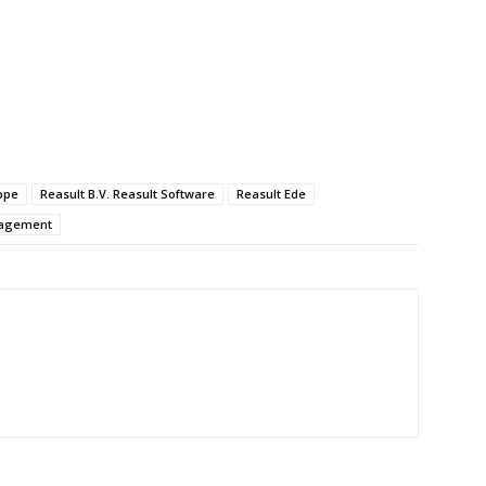
ppe
Reasult B.V. Reasult Software
Reasult Ede
gagement