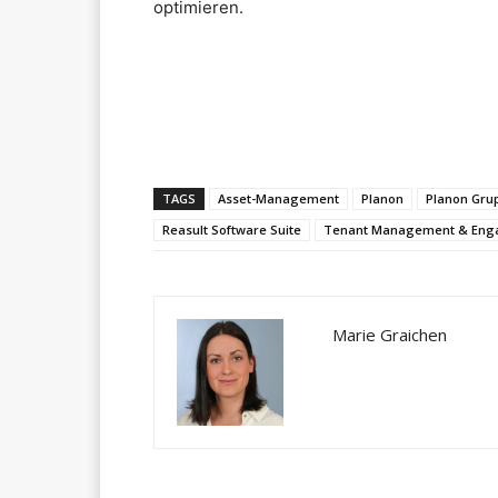
optimieren.
Teilen
TAGS
Asset-Management
Planon
Planon Gru
Reasult Software Suite
Tenant Management & En
Marie Graichen