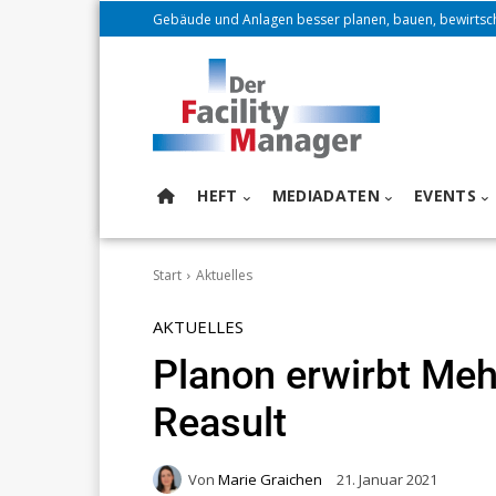
Gebäude und Anlagen besser planen, bauen, bewirtsc
HEFT
MEDIADATEN
EVENTS
Start
Aktuelles
AKTUELLES
Planon erwirbt Meh
Reasult
Von
Marie Graichen
21. Januar 2021