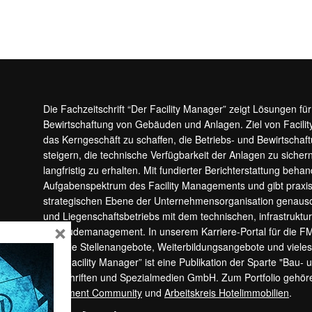
Die Fachzeitschrift “Der Facility Manager” zeigt Lösungen fü
Bewirtschaftung von Gebäuden und Anlagen. Ziel von Facilit
das Kerngeschäft zu schaffen, die Betriebs- und Bewirtschaf
steigern, die technische Verfügbarkeit der Anlagen zu sic
langfristig zu erhalten. Mit fundierter Berichterstattung beha
Aufgabenspektrum des Facility Managements und gibt prax
strategischen Ebene der Unternehmensorganisation genauso
und Liegenschaftsbetriebs mit dem technischen, infrastrukt
×
Gebäudemanagement. In unserem Karriere-Portal für die F
aktuelle Stellenangebote, Weiterbildungsangebote und viele
“Der Facility Manager” ist eine Publikation der Sparte "Bau-
Zeitschriften und Spezialmedien GmbH. Zum Portfolio gehö
Apartment Community
und
Arbeitskreis Hotelimmobilien
.