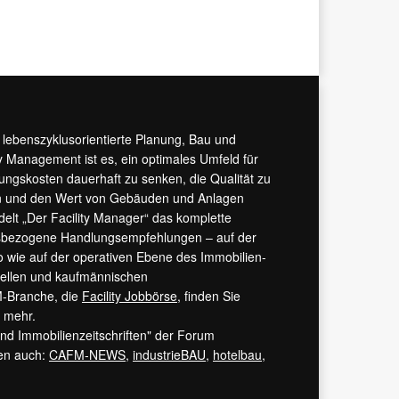
r lebenszyklusorientierte Planung, Bau und
y Management ist es, ein optimales Umfeld für
tungskosten dauerhaft zu senken, die Qualität zu
hern und den Wert von Gebäuden und Anlagen
ndelt „Der Facility Manager“ das komplette
isbezogene Handlungsempfehlungen – auf der
 wie auf der operativen Ebene des Immobilien-
urellen und kaufmännischen
M-Branche, die
Facility Jobbörse
, finden Sie
s mehr.
 und Immobilienzeitschriften" der Forum
ren auch:
CAFM-NEWS
,
industrieBAU
,
hotelbau
,