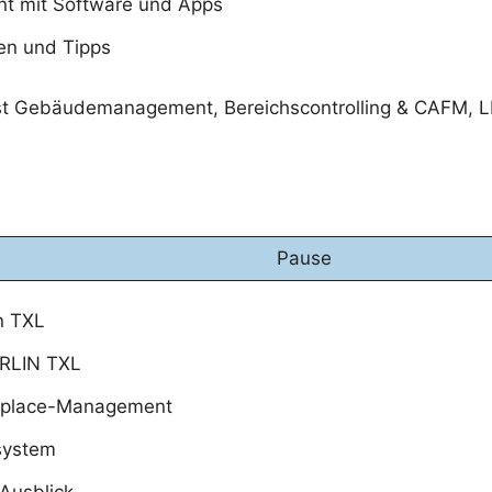
 mit Software und Apps
en und Tipps
ist Gebäudemanagement, Bereichscontrolling & CAFM, 
Pause
in TXL
RLIN TXL
rkplace-Management
system