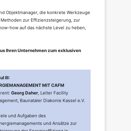
- und Objektmanager, die konkrete Werkzeuge
e Methoden zur Effizienzsteigerung, zur
Know-how auf das nächste Level zu heben,
 aus Ihren Unternehmen zum exklusiven
l III:
RGIEMANAGEMENT MIT CAFM
rent:
Georg Daher
, Leiter Facility
gement, Baunataler Diakonie Kassel e.V.
iele und Aufgaben des
nergiemanagements und Ansätze zur
teigerung der Energieeffizienz in