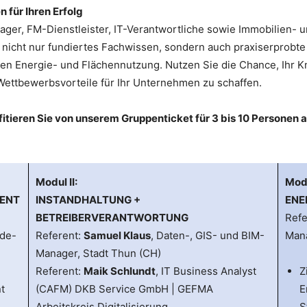
 für Ihren Erfolg
anager, FM-Dienstleister, IT-Verantwortliche sowie Immobilien
en nicht nur fundiertes Fachwissen, sondern auch praxiserprobt
gen Energie- und Flächennutzung. Nutzen Sie die Chance, Ihr 
Wettbewerbsvorteile für Ihr Unternehmen zu schaffen.
itieren Sie von unserem Gruppenticket für 3 bis 10 Personen
Modul II:
Modu
ENT
INSTANDHALTUNG +
ENE
BETREIBERVERANTWORTUNG
Refe
ude-
Referent:
Samuel Klaus
, Daten-, GIS- und BIM-
Mana
Manager, Stadt Thun (CH)
Referent:
Maik Schlundt
, IT Business Analyst
Z
t
(CAFM) DKB Service GmbH | GEFMA
E
Arbeitskreis Digitalisierung
S