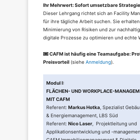
Ihr Mehrwert: Sofort umsetzbare Strategien
Dieser Lehrgang richtet sich an Facility M
für ihre tägliche Arbeit suchen. Sie erhalt
Minimierung von Risiken und zur nachhalti
digitale Prozesse zu optimieren und echte 
CAFM ist häufig eine Teamaufgabe: Prof
Preisvorteil
(siehe
Anmeldung
).
Modul I:
FLÄCHEN- UND WORKPLACE-MANAGEM
MIT CAFM
Referent:
Markus Hotka
, Spezialist Gebä
& Energiemanagement, LBS Süd
Referent:
Nico Laser
, Projektleitung und
Applikationsentwicklung und -managemen
CAFM Immobilienmanagement & Digitale