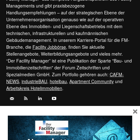
Managements und gibt praxisbezogene
Handlungsempfehlungen – auf der strategischen Ebene der
Unternehmensorganisation genauso wie auf der operativen
Ebene des Immobilien- und Liegenschaftsbetriebs mit dem
technischen, infrastrukturellen und kaufmännischen
Gebäudemanagement. In unserem Karriere-Portal für die FM-
Branche, die
Facility Jobbörse
, finden Sie aktuelle
Stellenangebote, Weiterbildungsangebote und vieles mehr.
“Der Facility Manager” ist eine Publikation der Sparte "Bau- und
Immobilienzeitschriften" der Forum Zeitschriften und
Spezialmedien GmbH. Zum Portfolio gehören auch:
CAFM-
NEWS
,
industrieBAU
,
hotelbau
,
Apartment Community
und
Arbeitskreis Hotelimmobilien
.
×
Kontaktieren Sie uns:
service@forum-zeitschriften.de
Vertrag widerrufen