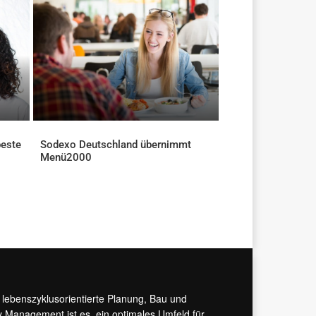
beste
Sodexo Deutschland übernimmt
Menü2000
AKTUELLES
r lebenszyklusorientierte Planung, Bau und
y Management ist es, ein optimales Umfeld für