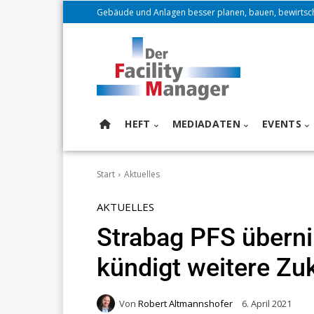
Gebäude und Anlagen besser planen, bauen, bewirtsc
HEFT
MEDIADATEN
EVENTS
Start
Aktuelles
AKTUELLES
Strabag PFS über
kündigt weitere Zu
Von
Robert Altmannshofer
6. April 2021