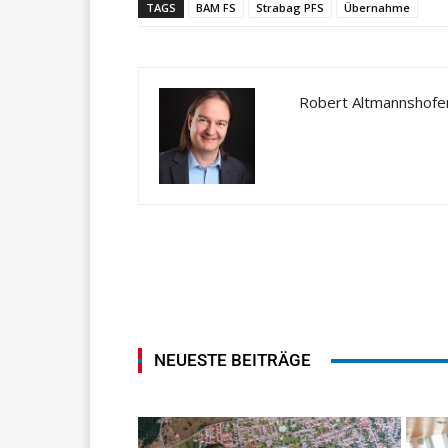
TAGS
BAM FS
Strabag PFS
Übernahme
Robert Altmannshofe
NEUESTE BEITRÄGE