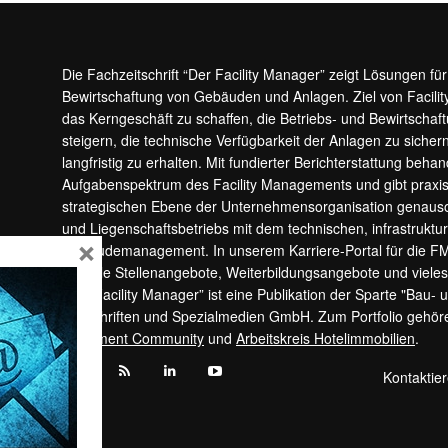
Die Fachzeitschrift “Der Facility Manager” zeigt Lösungen fü
Bewirtschaftung von Gebäuden und Anlagen. Ziel von Facilit
das Kerngeschäft zu schaffen, die Betriebs- und Bewirtschaf
steigern, die technische Verfügbarkeit der Anlagen zu sic
langfristig zu erhalten. Mit fundierter Berichterstattung beha
Aufgabenspektrum des Facility Managements und gibt prax
strategischen Ebene der Unternehmensorganisation genauso
und Liegenschaftsbetriebs mit dem technischen, infrastrukt
×
Gebäudemanagement. In unserem Karriere-Portal für die F
aktuelle Stellenangebote, Weiterbildungsangebote und viele
“Der Facility Manager” ist eine Publikation der Sparte "Bau-
Zeitschriften und Spezialmedien GmbH. Zum Portfolio gehö
Apartment Community
und
Arbeitskreis Hotelimmobilien
.
Kontaktie