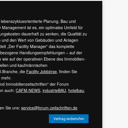
r lebenszyklusorientierte Planung, Bau und
y Management ist es, ein optimales Umfeld für
tungskosten dauerhaft zu senken, die Qualität zu
hern und den Wert von Gebäuden und Anlagen
ndelt „Der Facility Manager“ das komplette
isbezogene Handlungsempfehlungen – auf der
 wie auf der operativen Ebene des Immobilien-
urellen und kaufmännischen
M-Branche, die
Facility Jobbörse
, finden Sie
s mehr.
 und Immobilienzeitschriften" der Forum
ren auch:
CAFM-NEWS
,
industrieBAU
,
hotelbau
,
ren Sie uns:
service@forum-zeitschriften.de
Vertrag widerrufen